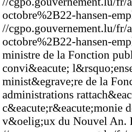
//cgpo.gouvernement.lu/f
octobre%2B22-hansen-empl
//cgpo.gouvernement.lu/f
octobre%2B22-hansen-empl
ministre de la Fonction pub
convi&eacute; l&rsquo;ens
minist&egrave;re de la Fonc
administrations rattach&eac
c&eacute;r&eacute;monie de
v&oelig;ux du Nouvel An.