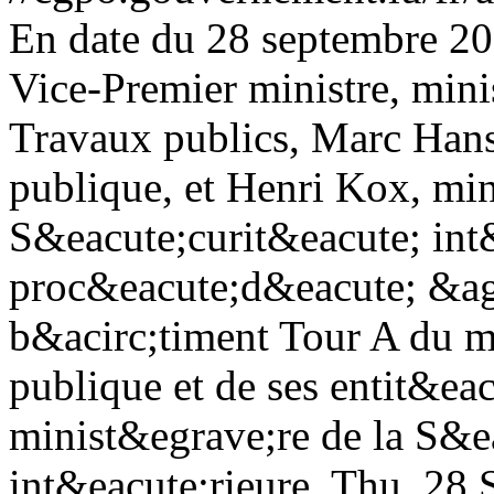
En date du 28 septembre 20
Vice-Premier ministre, mini
Travaux publics, Marc Hans
publique, et Henri Kox, mini
S&eacute;curit&eacute; int&
proc&eacute;d&eacute; &agr
b&acirc;timent Tour A du m
publique et de ses entit&eac
minist&egrave;re de la S&e
int&eacute;rieure.
Thu, 28 