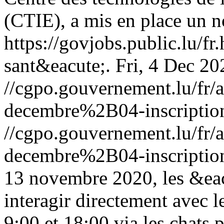
(CTIE), a mis en place un n
https://govjobs.public.lu/fr
sant&eacute;.
Fri, 4 Dec 2
//cgpo.gouvernement.lu/f
decembre%2B04-inscription-
//cgpo.gouvernement.lu/f
decembre%2B04-inscription-
13 novembre 2020, les &ea
interagir directement avec l
9:00 et 18:00 via les chats