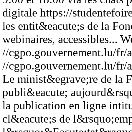
digitale https://studentefoire
les entit&eacute;s de la Fon
webinaires, accessibles...
We
//cgpo.gouvernement.lu/fr
//cgpo.gouvernement.lu/fr
Le minist&egrave;re de la 
publi&eacute; aujourd&rsqu
la publication en ligne inti
cl&eacute;s de l&rsquo;emp
l&rsquo;&Eacute;tat&raqu