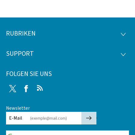
RUBRIKEN
Footer
RUBRI
SUPPORT
SUPP
FOLGEN SIE UNS
Twitter
Facebook
RSS
Newsletter
🡒
E-Mail