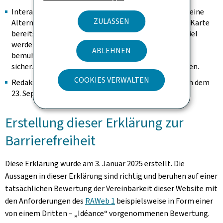
Interaktive Karten sind insoweit ausgenommen, als eine
ZULASSEN
Alternative auf der Seite vorhanden ist, um die in der Karte
bereitgestellten Information abzurufen (zum Beispiel
werden die Adressen in Worten ausgeschrieben). Wir
ABLEHNEN
bemühen uns, sie identifizierbar zu halten und
sicherzustellen, dass sie keine Tastaturfalle darstellen.
COOKIES VERWALTEN
Redaktioneller Inhalt, der als archiviert gilt (der nach dem
23. September 2019 nicht mehr geändert wurde).
Erstellung dieser Erklärung zur
Barrierefreiheit
Diese Erklärung wurde am
3. Januar 2025
erstellt. Die
Aussagen in dieser Erklärung sind richtig und beruhen auf einer
tatsächlichen Bewertung der Vereinbarkeit dieser Website mit
den Anforderungen des
RAWeb 1
beispielsweise in Form einer
von einem Dritten – „Idéance“ vorgenommenen Bewertung.