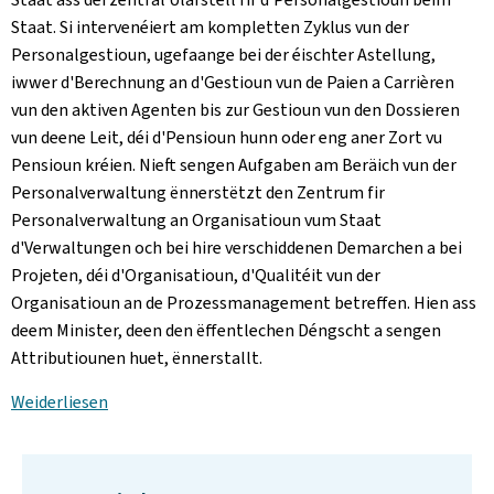
Staat. Si intervenéiert am kompletten Zyklus vun der
Personalgestioun, ugefaange bei der éischter Astellung,
iwwer d'Berechnung an d'Gestioun vun de Paien a Carrièren
vun den aktiven Agenten bis zur Gestioun vun den Dossieren
vun deene Leit, déi d'Pensioun hunn oder eng aner Zort vu
Pensioun kréien. Nieft sengen Aufgaben am Beräich vun der
Personalverwaltung ënnerstëtzt den Zentrum fir
Personalverwaltung an Organisatioun vum Staat
d'Verwaltungen och bei hire verschiddenen Demarchen a bei
Projeten, déi d'Organisatioun, d'Qualitéit vun der
Organisatioun an de Prozessmanagement betreffen. Hien ass
deem Minister, deen den ëffentlechen Déngscht a sengen
Attributiounen huet, ënnerstallt.
Weiderliesen