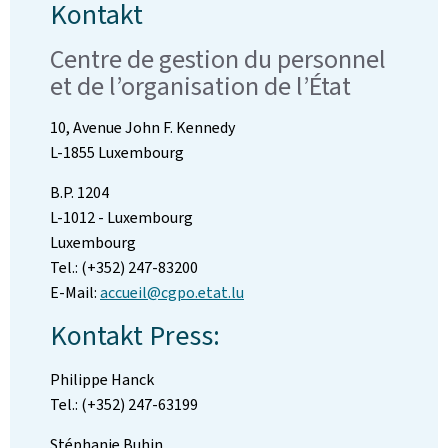
Kontakt
Centre de gestion du personnel
et de l’organisation de l’État
10, Avenue John F. Kennedy
L-1855 Luxembourg
B.P. 1204
L-1012 - Luxembourg
Luxembourg
Tel.: (+352) 247-83200
E-Mail:
accueil@cgpo.etat.lu
Kontakt Press:
Philippe Hanck
Tel.: (+352) 247-63199
Stéphanie Buhin