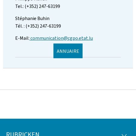
Tel.: (+352) 247-63199
Stéphanie Buhin
Tél. : (+352) 247-63199
E-Mail:
communication@cgpo.etat.lu
ANNUAIRE
RUBRICKEN