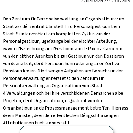
Aktualiséiert den
29.05.2019
Den Zentrum fir Personalverwaltung an Organisatioun vum
Staat ass déi zentral Ulafstell fir d'Personalgestioun beim
Staat. Si intervenéiert am kompletten Zyklus vun der
Personalgestioun, ugefaange bei der éischter Astellung,
iwwer d'Berechnung an d'Gestioun vun de Paien a Carrièren
vun den aktiven Agenten bis zur Gestioun vun den Dossieren
vun deene Leit, déi d'Pensioun hunn oder eng aner Zort vu
Pensioun kréien. Nieft sengen Aufgaben am Beräich vun der
Personalverwaltung ënnerstëtzt den Zentrum fir
Personalverwaltung an Organisatioun vum Staat
d'Verwaltungen och bei hire verschiddenen Demarchen a bei
Projeten, déi d'Organisatioun, d'Qualitéit vun der
Organisatioun an de Prozessmanagement betreffen. Hien ass
deem Minister, deen den ëffentlechen Déngscht a sengen
Attributiounen huet, ënnerstallt.