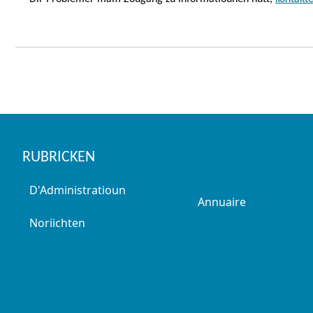
Fousszeil
RUBRICKEN
D'Administratioun
Annuaire
Noriichten