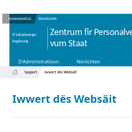
gouvernement.lu
Verwaltungen
Zentrum fir Personalv
D’Lëtzebuerger
Regierung
vum Staat
D'Administratioun
Noriichten
Support
Iwwert dës Websäit
Startsäit
Iwwert dës Websäit