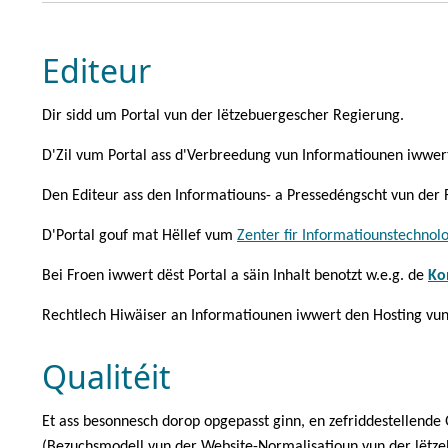
Editeur
Dir sidd um Portal vun der lëtzebuergescher Regierung.
D'Zil vum Portal ass d'Verbreedung vun Informatiounen iwwert
Den Editeur ass den Informatiouns- a Pressedéngscht vun der 
D'Portal gouf mat Hëllef vum
Zenter fir Informatiounstechnol
Bei Froen iwwert dëst Portal a säin Inhalt benotzt w.e.g. de
Ko
Rechtlech Hiwäiser an Informatiounen iwwert den Hosting vun
Qualitéit
Et ass besonnesch dorop opgepasst ginn, en zefriddestellende
(Bezuchsmodell vun der Website-Normalisatioun vun der lëtze