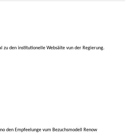
 zu den institutionelle Websäite vun der Regierung.
 gëtt no den Empfeelunge vum Bezuchsmodell Renow