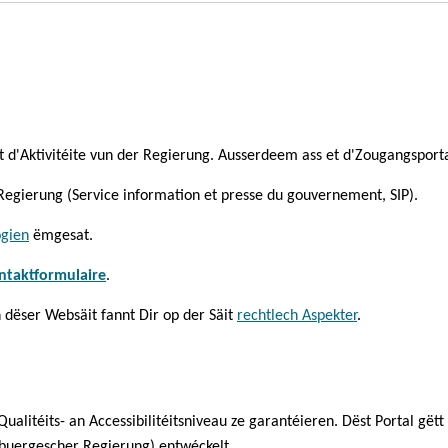
 d'Aktivitéite vun der Regierung. Ausserdeem ass et d'Zougangsportal
Regierung (Service information et presse du gouvernement, SIP).
ogien
ëmgesat.
ntaktformulaire
.
 dëser Websäit fannt Dir op der Säit
rechtlech Aspekter
.
 Qualitéits- an Accessibilitéitsniveau ze garantéieren. Dëst Portal
buergescher Regierung) entwéckelt.