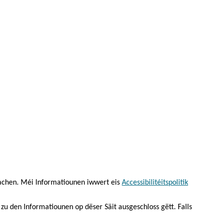
aachen. Méi Informatiounen iwwert eis
Accessibilitéitspolitik
 zu den Informatiounen op dëser Säit ausgeschloss gëtt. Falls