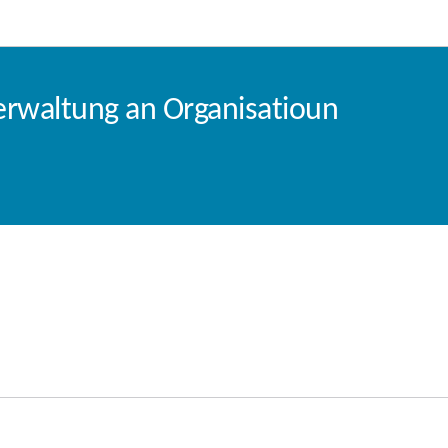
Bei den Haaptmenü goen
Bei den Inhalt goen
erwaltung an Organisatioun