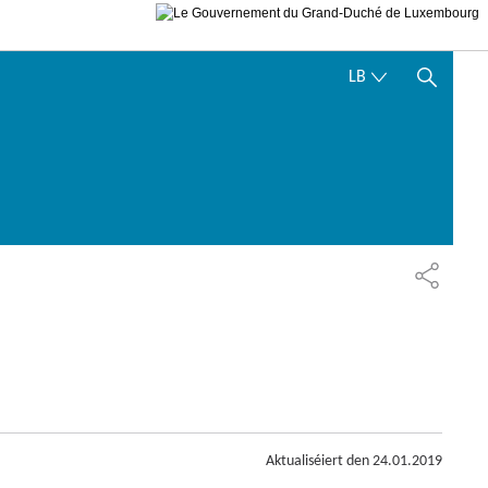
LËTZEBUERGES
LB
SHOW HIDE SEARCH
SHAREN
Aktualiséiert den
24.01.2019