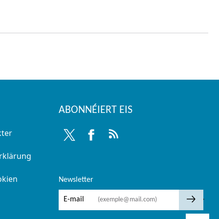
ABONNÉIERT EIS
kter
Twitter
Facebook
RSS
erklärung
okien
Newsletter
🡒
E-mail