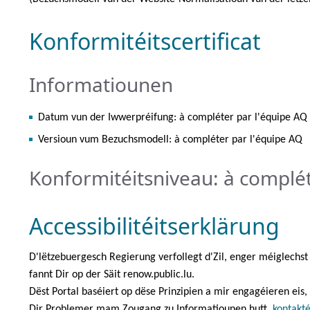
Konformitéitscertificat
Informatiounen
Datum vun der Iwwerpréifung: à compléter par l'équipe AQ
Versioun vum Bezuchsmodell: à compléter par l'équipe AQ
Konformitéitsniveau: à complét
Accessibilitéitserklärung
D'lëtzebuergesch Regierung verfollegt d'Zil, enger méiglechs
fannt Dir op der Säit renow.public.lu.
Dëst Portal baséiert op dëse Prinzipien a mir engagéieren eis,
Dir Problemer mam Zougang zu Informatiounen hutt,
kontakté