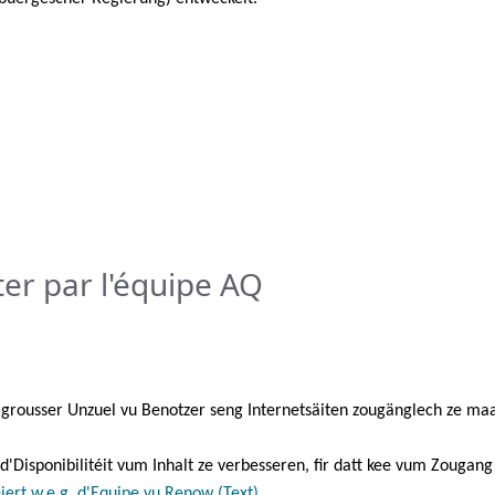
er par l'équipe AQ
t grousser Unzuel vu Benotzer seng Internetsäiten zougänglech ze m
 d'Disponibilitéit vum Inhalt ze verbesseren, fir datt kee vum Zougang
iert w.e.g. d'Equipe vu Renow (Text)
.