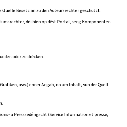
lektuelle Besëtz an zu den Auteursrechter geschützt.
tumsrechter, déi hien op dëst Portal, seng Komponenten
lueden oder ze drécken.
Grafiken, asw.) ënner Angab, no um Inhalt, vun der Quell
n.
ions- a Presssedéngscht (Service Information et presse,