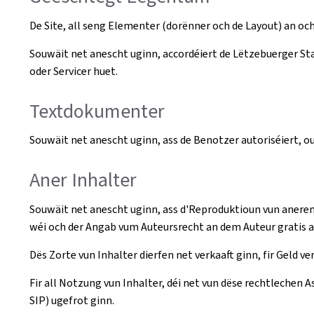
De Site, all seng Elementer (dorënner och de Layout) an oc
Souwäit net anescht uginn, accordéiert de Lëtzebuerger 
oder Servicer huet.
Textdokumenter
Souwäit net anescht uginn, ass de Benotzer autoriséiert, o
Aner Inhalter
Souwäit net anescht uginn, ass d'Reproduktioun vun aneren 
wéi och der Angab vum Auteursrecht an dem Auteur gratis a
Dës Zorte vun Inhalter dierfen net verkaaft ginn, fir Geld
Fir all Notzung vun Inhalter, déi net vun dëse rechtlechen
SIP) ugefrot ginn.