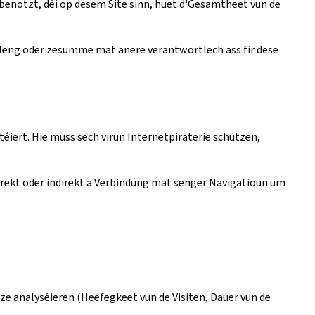
benotzt, déi op dësem Site sinn, huet d'Gesamtheet vun de
t eleng oder zesumme mat anere verantwortlech ass fir dëse
éiert. Hie muss sech virun Internetpiraterie schützen,
direkt oder indirekt a Verbindung mat senger Navigatioun um
e analyséieren (Heefegkeet vun de Visiten, Dauer vun de