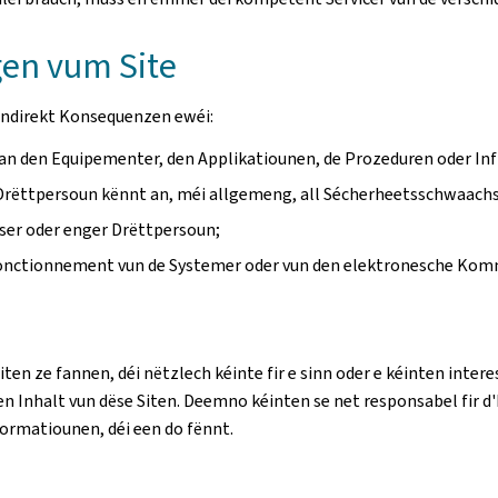
en vum Site
n indirekt Konsequenzen ewéi:
e an den Equipementer, den Applikatiounen, de Prozeduren oder In
rëttpersoun kënnt an, méi allgemeng, all Sécherheetsschwaachst
ser oder enger Drëttpersoun;
 Fonctionnement vun de Systemer oder vun den elektronesche Ko
en ze fannen, déi nëtzlech kéinte fir e sinn oder e kéinten inter
 Inhalt vun dëse Siten. Deemno kéinten se net responsabel fir d'
formatiounen, déi een do fënnt.