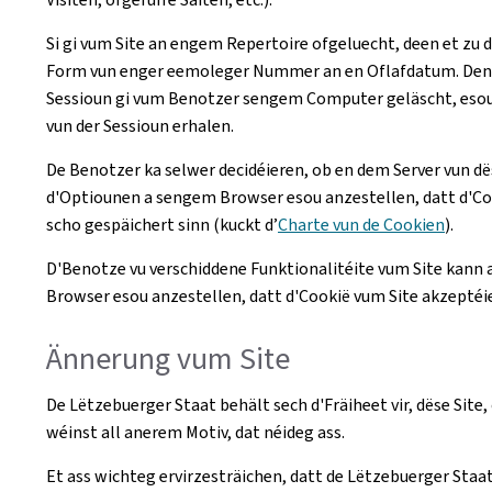
Si gi vum Site an engem Repertoire ofgeluecht, deen et z
Form vun enger eemoleger Nummer an en Oflafdatum. Den ee
Sessioun gi vum Benotzer sengem Computer geläscht, esou
vun der Sessioun erhalen.
De Benotzer ka selwer decidéieren, ob en dem Server vun dë
d'Optiounen a sengem Browser esou anzestellen, datt d'Coo
scho gespäichert sinn (kuckt d’
Charte vun de Cookien
).
D'Benotze vu verschiddene Funktionalitéite vum Site kann 
Browser esou anzestellen, datt d'Cookië vum Site akzeptéie
Ännerung vum Site
De Lëtzebuerger Staat behält sech d'Fräiheet vir, dëse Si
wéinst all anerem Motiv, dat néideg ass.
Et ass wichteg ervirzesträichen, datt de Lëtzebuerger Staa