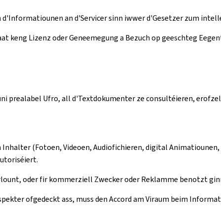
h d'Informatiounen an d'Servicer sinn iwwer d'Gesetzer zum intel
Staat keng Lizenz oder Geneemegung a Bezuch op geeschteg Eegen
uni prealabel Ufro, all d'Textdokumenter ze consultéieren, erofze
Inhalter (Fotoen, Videoen, Audiofichieren, digital Animatiounen, 
utoriséiert.
 verlount, oder fir kommerziell Zwecker oder Reklamme benotzt gin
 Aspekter ofgedeckt ass, muss den Accord am Viraum beim Informat