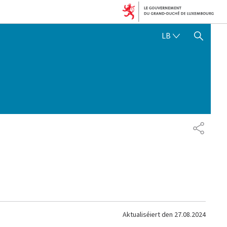
LËTZEBUERGE
LB
SHOW HIDE SEARCH
SHARE
Aktualiséiert den
27.08.2024