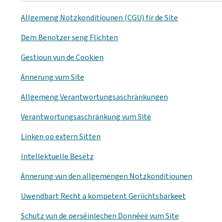
Allgemeng Notzkonditiounen (CGU) fir de Site
Dem Benotzer seng Flichten
Gestioun vun de Cookien
Ännerung vum Site
Allgemeng Verantwortungsaschränkungen
Verantwortungsaschränkung vum Site
Linken op extern Sitten
Intellektuelle Besëtz
Ännerung vun den allgemengen Notzkonditiounen
Uwendbart Recht a kompetent Geriichtsbarkeet
Schutz vun de perséinlechen Donnéeë vum Site