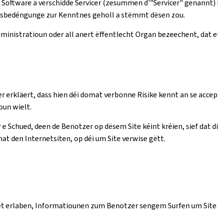
oftware a verschidde Servicer (zesummen d'"Servicer" genannt) 
gsbedéngunge zur Kenntnes geholl a stëmmt dësen zou.
'Administratioun oder all anert ëffentlecht Organ bezeechent, da
 erkläert, dass hien déi domat verbonne Risike kennt an se accept
un wielt.
e Schued, deen de Benotzer op dësem Site kéint kréien, sief dat 
at den Internetsiten, op déi um Site verwise gëtt.
i et erlaben, Informatiounen zum Benotzer sengem Surfen um Site z