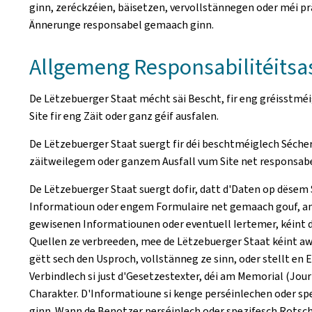
ginn, zeréckzéien, bäisetzen, vervollstännegen oder méi p
Ännerunge responsabel gemaach ginn.
Allgemeng Responsabilitéits
De Lëtzebuerger Staat mécht säi Bescht, fir eng gréisstmé
Site fir eng Zäit oder ganz géif ausfalen.
De Lëtzebuerger Staat suergt fir déi beschtméiglech Séch
zäitweilegem oder ganzem Ausfall vum Site net responsab
De Lëtzebuerger Staat suergt dofir, datt d'Daten op dësem 
Informatioun oder engem Formulaire net gemaach gouf, a
gewisenen Informatiounen oder eventuell Iertemer, kéint de
Quellen ze verbreeden, mee de Lëtzebuerger Staat kéint awe
gëtt sech den Usproch, vollstänneg ze sinn, oder stellt e
Verbindlech si just d'Gesetzestexter, déi am Memorial (
Jour
Charakter. D'Informatioune si kenge perséinlechen oder spe
ginn. Wann de Benotzer perséinlech oder spezifesch Rotsch