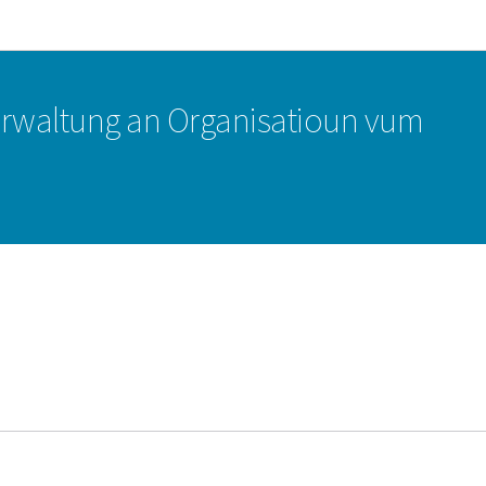
Bei den Haaptmenü goen
Bei den Inhalt goen
erwaltung an Organisatioun vum