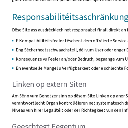
Responsabilitéitsaschränkung
Dëse Site ass ausdrécklech net responsabel fir all direkt a
E Kompatibilitéitsfeeler tëschent dem offréierte Servic
Eng Sécherheetsschwaachstell, déi vum User oder enger D
Konsequenze vu Feeler an/oder Bedruch, begaange vum U
En eventuelle Mangel u Verfügbarkeet oder e schlechte
Linken op extern Siten
Am Sënn vum Benotzer sinn op dësem Site Linken op aner Sit
verantwortlecht Organ kontrolléieren net systematesch den
Niveau vun hirer Legalitéit oder der Richtegkeet vun den In
Geeschtegt Eegentum