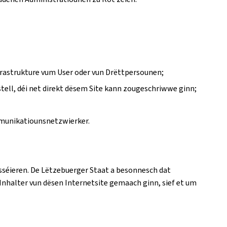
frastrukture vum User oder vun Drëttpersounen;
ell, déi net direkt dësem Site kann zougeschriwwe ginn;
mmunikatiounsnetzwierker.
esséieren. De Lëtzebuerger Staat a besonnesch dat
Inhalter vun dësen Internetsite gemaach ginn, sief et um