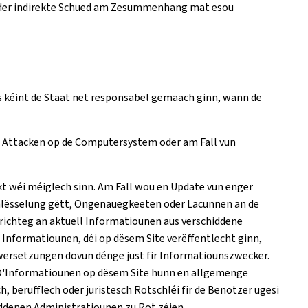
en oder indirekte Schued am Zesummenhang mat esou
s kéint de Staat net responsabel gemaach ginn, wann de
n Attacken op de Computersystem oder am Fall vun
akt wéi méiglech sinn. Am Fall wou en Update vun enger
lësselung gëtt, Ongenauegkeeten oder Lacunnen an de
 richteg an aktuell Informatiounen aus verschiddene
n Informatiounen, déi op dësem Site verëffentlecht ginn,
wwersetzungen dovun dénge just fir Informatiounszwecker.
. D'Informatiounen op dësem Site hunn en allgemenge
berufflech oder juristesch Rotschléi fir de Benotzer ugesi
ddenen Administratiounen zu Rot zéien.