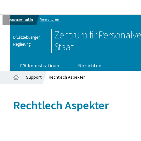
gouvernement.lu
Verwaltungen
Zentrum fir Personalv
D’Lëtzebuerger
Staat
Regierung
D'Administratioun
Noriichten
Support
Rechtlech Aspekter
Startsäit
Rechtlech Aspekter