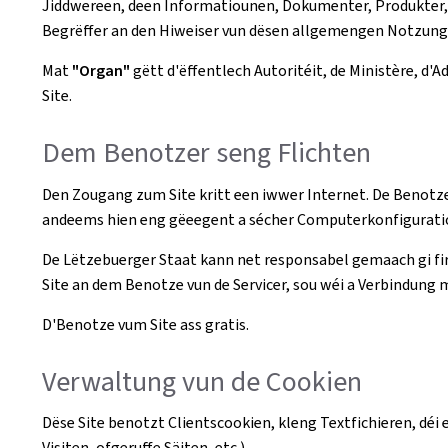
Jiddwereen, deen Informatiounen, Dokumenter, Produkter, S
Begrëffer an den Hiweiser vun dësen allgemengen Notzun
Mat
"Organ"
gëtt d'ëffentlech Autoritéit, de Ministère, d
Site.
Dem Benotzer seng Flichten
Den Zougang zum Site kritt een iwwer Internet. De Benotzer
andeems hien eng gëeegent a sécher Computerkonfiguratio
De Lëtzebuerger Staat kann net responsabel gemaach gi fir 
Site an dem Benotze vun de Servicer, sou wéi a Verbindung m
D'Benotze vum Site ass gratis.
Verwaltung vun de Cookien
Dëse Site benotzt Clientscookien, kleng Textfichieren, dé
Visiten, ofgeruffe Säiten, etc.).