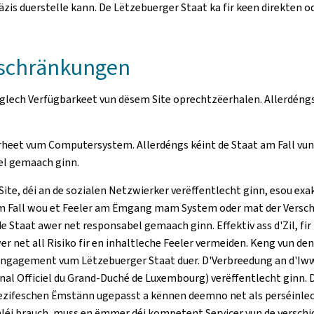
räzis duerstelle kann. De Lëtzebuerger Staat ka fir keen direkt
aschränkungen
iglech Verfügbarkeet vun dësem Site oprechtzëerhalen. Allerdéng
erheet vum Computersystem. Allerdéngs kéint de Staat am Fall vu
el gemaach ginn.
Site, déi an de sozialen Netzwierker verëffentlecht ginn, esou ex
m Fall wou et Feeler am Ëmgang mam System oder mat der Versch
 Staat awer net responsabel gemaach ginn. Effektiv ass d'Zil, fir
r net all Risiko fir en inhaltleche Feeler vermeiden. Keng vun de
n Engagement vum Lëtzebuerger Staat duer. D'Verbreedung an d'I
nal Officiel du Grand-Duché de Luxembourg
) verëffentlecht ginn
zifeschen Ëmstänn ugepasst a kënnen deemno net als perséinlech, 
léi brauch, muss en ëmmer déi kompetent Servicer vun de verschi