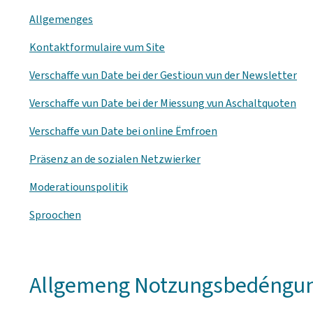
Allgemenges
Kontaktformulaire vum Site
Verschaffe vun Date bei der Gestioun vun der
Newsletter
Verschaffe vun Date bei der Miessung vun Aschaltquoten
Verschaffe vun Date bei online Ëmfroen
Präsenz an de sozialen Netzwierker
Moderatiounspolitik
Sproochen
Allgemeng Notzungsbedéngunge