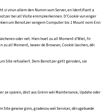
 si virun allem den Numm vum Server, en Identifiant a
tzer bei all Visite erëmzëerkennen. D'Cookië vun enger
 Cookien um Benotzer sengem Computer bis 1 Mount nom Enn
icheren oder net. Hien huet zu all Moment d'Wiel, fir
n zu all Moment, iwwer de Browser, Cookië läschen, déi
um Site refuséiert. Dem Benotzer gëtt geroden, säi
der ze spären, dëst aus Grënn wéi Maintenance, Update oder
m Site gewise ginn, gradesou wéi Servicer, déi ugebuede