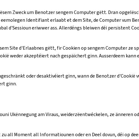
u dësem Zweck um Benotzer sengem Computer gëtt. Dran opgelëscht
molegen Identifiant erlaabt et dem Site, de Computer vum Beno
bal d'Sessioun eriwwer ass. Allerdéngs bleiwen déi persistent
sem Site d'Erlaabnes gëtt, fir Cookien op sengem Computer ze spä
kië weder akzeptéiert nach gespäichert ginn. Ausserdeem kann e
ageschränkt oder desaktivéiert ginn, wann de Benotzer d'Cookië v
rt ginn.
te, ouni Ukënnegung am Viraus, weiderzëentwéckelen, ze änneren o
t zu all Moment all Informatiounen oder en Deel dovun, déi op dee