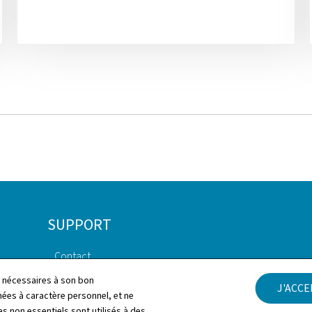
SUPPORT
Contact
Protection des don
personnelles
ls nécessaires à son bon
J'ACC
Plan du site
es à caractère personnel, et ne
s non essentiels sont utilisés à des