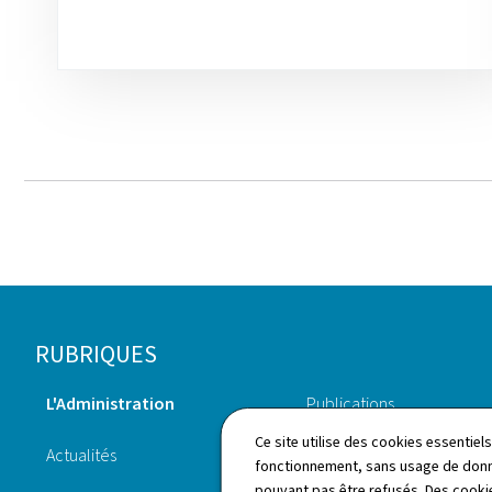
Pied
RUBRIQUES
de
L'Administration
Publications
page
Ce site utilise des cookies essentie
Actualités
Annuaire
fonctionnement, sans usage de donné
pouvant pas être refusés. Des cookie