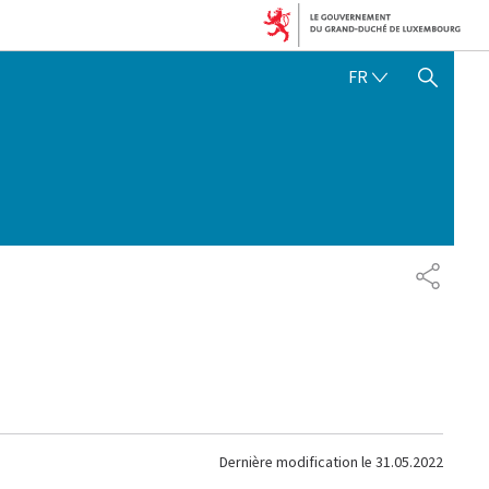
FRANÇAIS
FR
AFFICHER / MASQUER 
PARTAG
Dernière modification le
31.05.2022