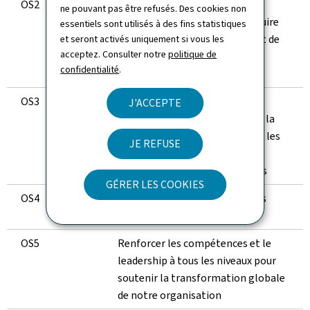
OS2
Garantir des processus métier
ne pouvant pas être refusés. Des cookies non
fiables et maîtrisés afin de réduire
essentiels sont utilisés à des fins statistiques
significativement les erreurs et de
et seront activés uniquement si vous les
acceptez. Consulter notre
politique de
stabiliser durablement la
confidentialité
.
performance opérationnelle
OS3
Poursuivre la transformation
J'ACCEPTE
digitale des processus RH et de la
formation pour mieux soutenir les
JE REFUSE
besoins de nos collaborateurs
internes et des administrations
GÉRER LES COOKIES
OS4
Fournir un service centré sur les
besoins des clients-usagers
OS5
Renforcer les compétences et le
leadership à tous les niveaux pour
soutenir la transformation globale
de notre organisation