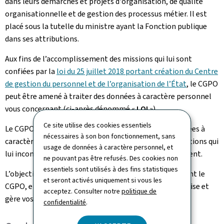
dans leurs démarches et projets d'organisation, de qualité
organisationnelle et de gestion des processus métier. Il est
placé sous la tutelle du ministre ayant la Fonction publique
dans ses attributions.
Aux fins de l’accomplissement des missions qui lui sont
confiées par la
loi du 25 juillet 2018 portant création du Centre
de gestion du personnel et de l’organisation de l’État
, le CGPO
peut être amené à traiter des données à caractère personnel
vous concernant (ci-après dénommé «
LOI
»).
Ce site utilise des cookies essentiels
Le CGPO, en tant qu’administration traitant des données à
nécessaires à son bon fonctionnement, sans
caractère personnel, est tenue de respecter les obligations qui
usage de données à caractère personnel, et
lui incombent en sa qualité de responsable de traitement.
ne pouvant pas être refusés. Des cookies non
essentiels sont utilisés à des fins statistiques
L’objectif de cette notice est de vous informer comment le
et seront activés uniquement si vous les
CGPO, en sa qualité de responsable de traitement, utilise et
acceptez. Consulter notre
politique de
gère vos données à caractère personnel.
confidentialité
.