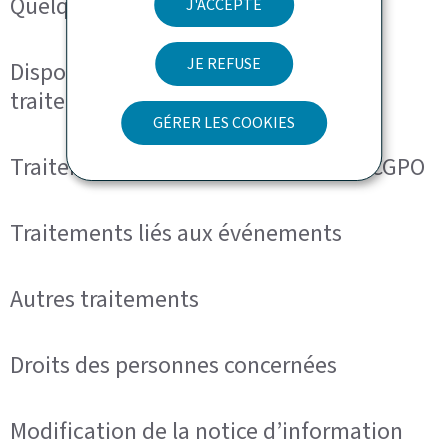
Quelques définitions utiles
J'ACCEPTE
JE REFUSE
Dispositions communes à tous les
traitements
GÉRER LES COOKIES
Traitements liés aux formulaires du CGPO
Traitements liés aux événements
Autres traitements
Droits des personnes concernées
Modification de la notice d’information